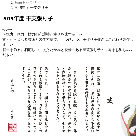
商品ギャラリー
2019年度 干支張り子
2019年度 干支張り子
-亥年-
〜気力・体力・財力の守護神が幸せを成す亥年〜
古くから伝わる技術と製作方法で、一つひとつ、手作り手描きにこだわり製作し
ました。
新年を飾るに相応しい、あたたかみと愛嬌のある民芸張り子の世界をお楽しみく
ださい。