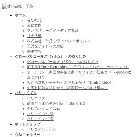
コ
ナ
ン
ビ
ホーム
テ
ゲ
会社概要
ン
ー
業務案内
ツ
シ
プレスリリース／メディア掲載
へ
ョ
社会活動
ス
ン
株式会社一千乃 プライバシーポリシー
キ
に
悪質なサイトへの対応
ッ
移
採用情報
プ
動
グローバルゴールズ（SDGs）への取り組み
グローバルゴールズ（SDGs）への取り組み
ICHINO Smile Partnership（一千乃スマイルパートナーシップ）
ホーチミン日本国領事館視察（リサイクル社会とSDGs目標の達
成に向けて）
大丸東京店と一千乃とのだるま作り（Think GREEN）
知床財団法人特別会員（環境保全への取り組み）
ハリコイズム
ハリコイズム
高崎だるまの生みの親「山縣 友五郎」
令和のハリコイズム
ハリコイズム 弐
ハリコイズム 壱
ネットショップ
ハリコオンライン
商品ギャラリー