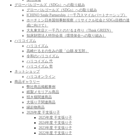
グローバルゴールズ（SDGs）への取り組み
グローバルゴールズ（SDGs）への取り組み
ICHINO Smile Partnership（一千乃スマイルパートナーシップ）
ホーチミン日本国領事館視察（リサイクル社会とSDGs目標の達
成に向けて）
大丸東京店と一千乃とのだるま作り（Think GREEN）
知床財団法人特別会員（環境保全への取り組み）
ハリコイズム
ハリコイズム
高崎だるまの生みの親「山縣 友五郎」
令和のハリコイズム
ハリコイズム 弐
ハリコイズム 壱
ネットショップ
ハリコオンライン
商品ギャラリー
弊社商品掲載事例
紙製メモリアル商品
招き猫関連商品
犬張り子関連商品
縁起物商品
2026年度 干支張り子
2025年度 干支張り子
2024年度 干支張り子
2023年度 干支張り子
2022年度 干支張り子