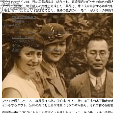
い合わせ
タウトのデザインは、県の工業試験場で試作され、高崎周辺の町や村の無名の職
・お取引ご相談
タウト・水原氏・地元職人の連携で完成した工芸品は、井上氏が経営する銀座や
ジナル・OEM製作張り子商品お取り引
い家はもぐりだと言われるほどでした。独特の色調のハーモニーがタウトの特徴
相談
弊社商品掲載事例
採用情報
ハリコイズム
アクティ大門屋（株）から株式会社一千乃へ〜
ハリコイズム 壱
ハリコイズム 弐
令和のハリコイズム
高崎だるまの生みの親「山縣 友五郎」
タウトが滞在したころ、群馬県は木材の供給地でした。特に商工省の木工指定都
インをするタウト。沼田の奥にある藤原地区には栃の木があり、それで作る藤原
高崎在住中に1000点にもおよぶデザインを残したタウトは、その後、トルコ政府