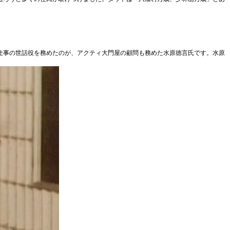
トの仕事の世話役を務めたのが、アクティ大門屋の顧問も務めた水原徳言氏です。水原