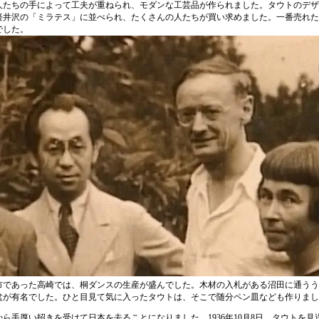
人たちの手によって工夫が重ねられ、モダンな工芸品が作られました。タウトのデザ
軽井沢の「ミラテス」に並べられ、たくさんの人たちが買い求めました。一番売れた
でした。
市であった高崎では、桐ダンスの生産が盛んでした。木材の入札がある沼田に通うう
盆が有名でした。ひと目見て気に入ったタウトは、そこで随分ペン皿なども作りまし
から手厚い招きを受けて日本を去ることになりました。1936年10月8日、タウト