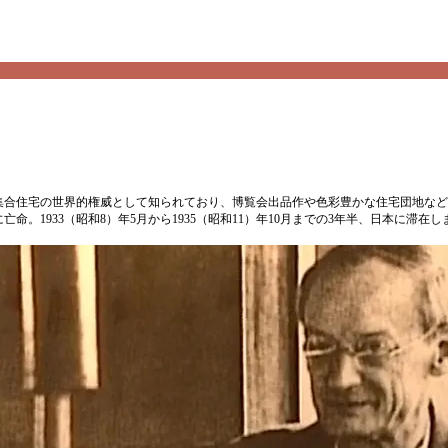
画と集合住宅の世界的権威として知られており、博覧会出品作や色彩豊かな住宅団地な
。1933（昭和8）年5月から1935（昭和11）年10月までの3年半、日本に滞