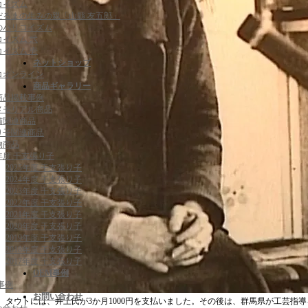
コイズム
だるまの生みの親「山縣 友五郎」
のハリコイズム
コイズム 弐
コイズム 壱
ネットショップ
コオンライン
商品ギャラリー
商品掲載事例
メモリアル商品
猫関連商品
り子関連商品
物商品
6年度 干支張り子
2025年度 干支張り子
2024年度 干支張り子
2023年度 干支張り子
2022年度 干支張り子
2021年度 干支張り子
2020年度 干支張り子
2019年度 干支張り子
2018年度 干支張り子
2017年度 干支張り子
OEM事例
事例
お問い合わせ
タウトには、井上氏が3か月1000円を支払いました。その後は、群馬県が工芸指