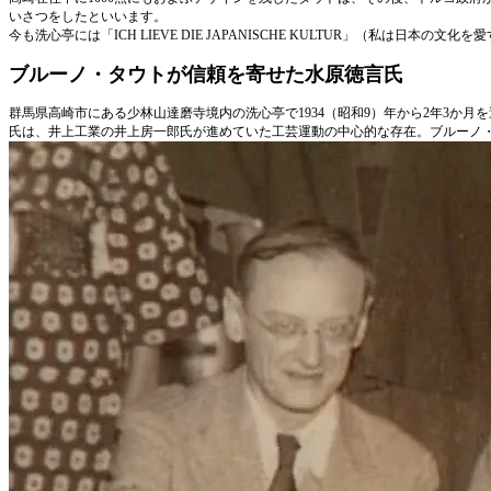
いさつをしたといいます。
今も洗心亭には「ICH LIEVE DIE JAPANISCHE KULTUR」（私は日
ブルーノ・タウトが信頼を寄せた水原徳言氏
群馬県高崎市にある少林山達磨寺境内の洗心亭で1934（昭和9）年から2年3か月
氏は、井上工業の井上房一郎氏が進めていた工芸運動の中心的な存在。ブルーノ