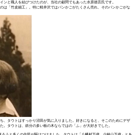
インと職人を結びつけたのが、当社の顧問でもあった水原徳言氏です。
のは「竹皮細工」。特に軽井沢ではパンかごがたくさん売れ、そのパンかごがな
ち、タウトはすっかり沼田が気に入りました。好きになると、そこのためにデザ
た。タウトは、鉄分の多い栃の木ならではの「ふ」が大好きでした。
を見送ろうと多くの住民が駆けつけました。タウトは「八幡村万歳、少林山万歳」とあ