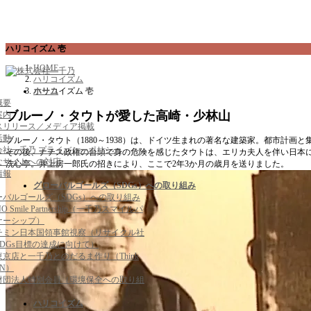
コ
ナ
ハリコイズム 壱
ン
ビ
HOME
テ
ゲ
ハリコイズム
ン
ー
ホーム
ハリコイズム 壱
ツ
シ
概要
へ
ョ
ブルーノ・タウトが愛した高崎・少林山
案内
ス
ン
スリリース／メディア掲載
キ
に
活動
ブルーノ・タウト（1880～1938）は、ドイツ生まれの著名な建築家。都市計
ッ
移
会社一千乃 プライバシーポリシー
その後、ナチス政権の台頭で身の危険を感じたタウトは、エリカ夫人を伴い日本に亡命
プ
動
なサイトへの対応
洗心亭。井上房一郎氏の招きにより、ここで2年3か月の歳月を送りました。
情報
グローバルゴールズ（SDGs）への取り組み
ーバルゴールズ（SDGs）への取り組み
NO Smile Partnership（一千乃スマイルパ
ナーシップ）
チミン日本国領事館視察（リサイクル社
SDGs目標の達成に向けて）
京店と一千乃とのだるま作り（Think
EN）
財団法人特別会員（環境保全への取り組
ハリコイズム