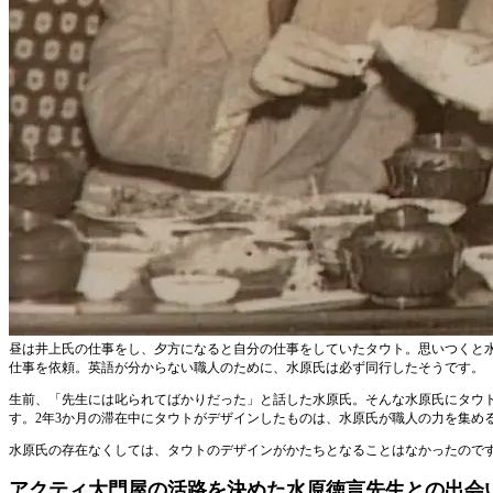
昼は井上氏の仕事をし、夕方になると自分の仕事をしていたタウト。思いつくと
仕事を依頼。英語が分からない職人のために、水原氏は必ず同行したそうです。
生前、「先生には叱られてばかりだった」と話した水原氏。そんな水原氏にタウ
す。2年3か月の滞在中にタウトがデザインしたものは、水原氏が職人の力を集め
水原氏の存在なくしては、タウトのデザインがかたちとなることはなかったので
アクティ大門屋の活路を決めた水原徳言先生との出会